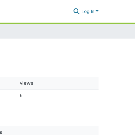
Log In
views
6
s