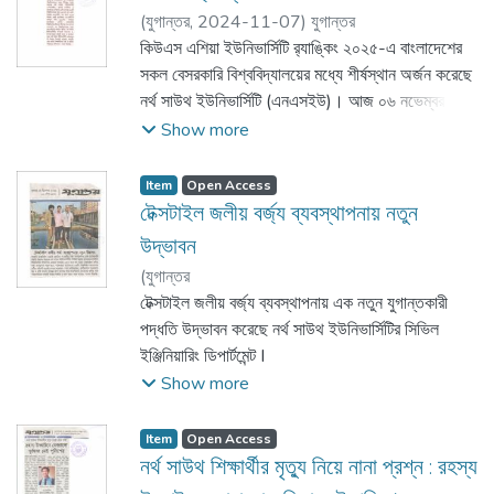
প্রকাশ করে এসআইপিজি। সেমিনারে প্রধান অতিথি ছিলেন
(
যুগান্তর,
2024-11-07
)
যুগান্তর
নির্বাচনি ব্যবস্থা সংস্কার কমিশনের প্রধান ও সুশাসনের জন্য
কিউএস এশিয়া ইউনিভার্সিটি র‍্যাঙ্কিং ২০২৫-এ বাংলাদেশের
নাগরিকের (সুজন) সচিব ড. বদিউল আলম মজুমদার। নর্থ সাউথ
সকল বেসরকারি বিশ্ববিদ্যালয়ের মধ্যে শীর্ষস্থান অর্জন করেছে
ইউনিভার্সিটির ইতিহাস ও দর্শন বিভাগের চেয়ারম্যান অধ্যাপক
নর্থ সাউথ ইউনিভার্সিটি (এনএসইউ)। আজ ০৬ নভেম্বর
মাহবুবুর রহমানের সঞ্চালনায় সেমিনারে আরও বক্তৃতা করেন
(বুধবার) প্রকাশিত এই র‍্যাঙ্কিংয়ে এশিয়ার ২৫টি দেশের
Show more
এসআইপিজি’র উপদেষ্টা অধ্যাপক সালাহউদ্দিন এম.
৯৮৪টি বিশ্ববিদ্যালয়ের মধ্যে ১৫৫তম স্থান অর্জন করেছে
আমিনুজ্জামান, নর্থ সাউথ ইউনিভার্সিটির রাষ্ট্রবিজ্ঞান ও
এনএসইউ। এর আগে, ২০২৪ সালের একই র‍্যাঙ্কিংয়ে
Item
Open Access
সমাজবিজ্ঞান বিভাগের অধ্যাপক নাভিন মুর্শিদ প্রমুখ।
এনএসইউ’র অবস্থান ছিলো ১৯১তম। এবারের র‍্যাঙ্কিংয়ে
টেক্সটাইল জলীয় বর্জ্য ব্যবস্থাপনায় নতুন
দেশের বেসরকারি বিশ্ববিদ্যালয় হিসেবে শীর্ষস্থান ধরে রাখার
উদ্ভাবন
পাশাপাশি সকল বিশ্ববিদ্যালয়ের মধ্যে এনএসইউ’র অবস্থান
(
যুগান্তর
দ্বিতীয়। নর্থ সাউথ ইউনিভার্সিটির উপাচার্য অধ্যাপক ড.
টেক্সটাইল জলীয় বর্জ্য ব্যবস্থাপনায় এক নতুন যুগান্তকারী
আবদুল হান্নান চৌধুরী বলেন, এই ফলাফল পুরো নর্থ সাউথ
,
পদ্ধতি উদ্ভাবন করেছে নর্থ সাউথ ইউনিভার্সিটির সিভিল
2023-12-27
)
যুগান্তর
ইউনিভার্সিটি পরিবারের সকল শিক্ষক, শিক্ষার্থী, কর্মকর্তা, কর্মচারী
ইঞ্জিনিয়ারিং ডিপার্টমেন্ট I
এবং প্রাক্তন শিক্ষার্থীদের নিষ্ঠা ও কঠোর পরিশ্রমের
Show more
প্রতিফলন।
Item
Open Access
নর্থ সাউথ শিক্ষাৰ্থীর মৃত্যু নিয়ে নানা প্রশ্ন : রহস্য