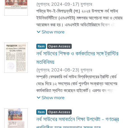
শিকদার, এনএসইউর ইতিহাস ও দর্শন বিভাগের অধ্যাপক
(
যুগান্তর,
2024-09-17
)
যুগান্তর
মাহবুবুর রহমান। যুগান্তর সম্পাদক দেশবরেণ্য কবি আবদুল
পবিত্র ঈদ-ই-মিলাদুন্নবী (সা.) ২০২৪ উপলক্ষে নর্থ সাউথ
হাই শিকদার বলেছেন, নজরুল না থাকলে জুলাই আন্দোলনের
ইউনিভার্সিটিতে (এনএসইউ) মঙ্গলবার আলোচনা সভা ও দোয়ার
ভাষা আমরা পেতাম না। তার কবিতা ও গান আমাদের সংগ্রামের
আয়োজন করা হয়। এনএসইউ অডিটোরিয়ামে বিকেল ৩টায় এই
ভাষা দিয়েছে। অধ্যাপক সলিমুল্লাহ খান বলেন, নজরুলের
অনুষ্ঠান শুরু হয়। অনুষ্ঠানে প্রধান অতিথি হিসেবে উপস্থিত
Show more
লেখা শত বছর আগে হলেও আজও সমান প্রাসঙ্গিক। মাত্র দুই
ছিলেন এনএসইউ বোর্ড অব ট্রাস্টিজের চেয়ারম্যান জনাব
যুগের কম সময়ে তিনি যে সাহিত্য ভান্ডার রেখে গেছেন, তা
আজিম উদ্দিন আহমেদ, এবং আলোচক হিসেবে উপস্থিত ছিলেন
Item
Open Access
বিস্ময়কর। নজরুলকে তিনটি শব্দে বর্ণনা করতে হলে বলব
ঢাকা বিশ্ববিদ্যালয়ের ফারসি ভাষা ও সাহিত্য বিভাগের সহযোগী
নর্থ সাউথের শিক্ষক ও কর্মকর্তাদের সঙ্গে ট্রাস্টির
মানবতা, স্বাধীনতা ও সম্মান।
অধ্যাপক ড. মো. আহসানুল হাদী। অনুষ্ঠানে সভাপতিত্ব করেন
মতবিনিময়
এনএসইউ’র উপাচার্য অধ্যাপক আবদুল হান্নান চৌধুরী।
(
যুগান্তর,
2024-08-23
)
যুগান্তর
সম্প্রতি বেসরকারি নর্থ সাউথ বিশ্ববিদ্যালয়ের ট্রাস্টি বোর্ড
ভেঙে দিয়ে ১২ সদস্যের বোর্ড পুনর্গঠন সংক্রান্ত আদেশের
কার্যকারিতা স্থগিত করেছেন হাইকোর্ট। এরপর বাদ পড়া আগের
ট্রাস্টির সদস্যরা বিশ্ববিদ্যালয়ে নিয়মিত হচ্ছেন। বৃহস্পতিবার
Show more
ট্রাস্টির সদস্যদের সঙ্গে বিশ্ববিদ্যালয়ের প্রশাসনিক কর্মকর্তা ও
শিক্ষকদের সঙ্গে মতবিনিময় সভা অনুষ্ঠিত হয়। এতে
Item
Open Access
বিশ্ববিদ্যালয়ের একাডেমিক কার্যক্রম আরও সক্রিয়ভাবে
নর্থ সাউথের সমাবর্তনে শিক্ষা উপদেষ্টা - গণতন্ত্র
পরিচালনাসহ নানা বিষয়ে আলোচনা হয়। এ সময় উপস্থিত
প্রতিষ্ঠিত হলে অভ্যুত্থান সফল হবে