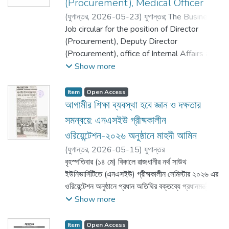
(Procurement), Medical Officer
(
যুগান্তর,
2026-05-23
)
যুগান্তর
;
The Business
Standard
Job circular for the position of Director
(Procurement), Deputy Director
(Procurement), office of Internal Affairs and
Medical Officer. Last date of application:
Show more
June11, 2026. No of position-Director-1,
Deputy Director-1, Medical Officer-2. For
Item
Open Access
more detail information please visit:
আগামীর শিক্ষা ব্যবস্থা হবে জ্ঞান ও দক্ষতার
jobs.northsouth.edu
সমন্বয়ে: এনএসইউ গ্রীষ্মকালীন
ওরিয়েন্টেশন-২০২৬ অনুষ্ঠানে মাহদী আমিন
(
যুগান্তর,
2026-05-15
)
যুগান্তর
বৃহস্পতিবার (১৪ মে) বিকালে রাজধানীর নর্থ সাউথ
ইউনিভার্সিটিতে (এনএসইউ) গ্রীষ্মকালীন সেমিস্টার ২০২৬ এর
ওরিয়েন্টেশন অনুষ্ঠানে প্রধান অতিথির বক্তব্যে প্রধানমন্ত্রীর
শিক্ষা এবং প্রাথমিক ও গণশিক্ষা বিষয়ক উপদেষ্টা মাহদী আমিন
Show more
বলেছেন, আমাদের এমন একটি শিক্ষাব্যবস্থা গড়ে তুলতে হবে,
যেখানে জ্ঞান ও দক্ষতার সমন্বয় থাকবে এবং শিক্ষার্থীরা বাস্তব
Item
Open Access