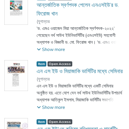
জীবনের জন্য প্রস্তুত হবে। অনুষ্ঠানে স্নাতক (সম্মান) ভর্তি
আন্তর্জাতিক স্বর্ণপদক পেলেন এনএসইউ’র ড.
পরীক্ষায় অসাধারণ ফলাফলের জন্য ১৮ জন শিক্ষার্থীকে শতভাগ
ফিরোজ খান
মেধাবৃত্তিসহ মোট ৯৮ জন শিক্ষার্থীকে বিভিন্ন হারে বৃত্তি
(
যুগান্তর
প্রদান করা হয়। অনুষ্ঠানে আরও বক্তব্য দেন- ইউনিভার্সিটির
,
‘ড. এমএ ওয়াজেদ মিয়া আন্তর্জাতিক স্বর্ণপদক-২০২২’
2023-10-05
)
বোর্ড অব ট্রাস্টিজের চেয়ারম্যান আজিজ আল কায়সার, বোর্ড
পেয়েছেন নর্থ সাউথ ইউনিভার্সিটির (এনএসইউ) সহযোগী
অব ট্রাস্টিজের সদস্য এম. এ. কাশেম, বোর্ড অব ট্রাস্টিজের
অধ্যাপক ও বিজ্ঞানী ড. মো. ফিরোজ খান। ‘ড. এমএ ওয়াজেদ
সদস্য বেনজীর আহমেদ, বোর্ড অব ট্রাস্টিজের সদস্য রেহানা
মিয়া মেমোরিয়াল ফাউন্ডেশন’-এর আয়োজনে মঙ্গলবার জাতীয়
Show more
রহমান এবং বোর্ড অব ট্রাস্টিজের সদস্য ইয়াছমিন কামাল।
প্রেস ক্লাবে এক অনুষ্ঠানে ‘বিজ্ঞানী’ ক্যাটাগরিতে তাকে এই
অনুষ্ঠানে সভাপতিত্ব করেন এনএসইউ’র উপাচার্য অধ্যাপক
পদক দেওয়া হয়।
Item
Open Access
আবদুল হান্নান চৌধুরী।
এন এস ইউ ও মিয়াজাকি ভার্সিটির মধ্যে সেমিনার
(
যুগান্তর
এন এস ইউ ও মিয়াজাকি ভার্সিটির মধ্যে একটি সেমিনার
,
অনুষ্ঠিত হয়. এতে যোগ দেন নর্থ সাউথ ইউনিভার্সিটির উপাচার্য
2023-09-27
)
যুগান্তর
অধ্যাপক আতিকুল ইসলাম, মিয়াজাকি ভার্সিটির সভাপতি
অধ্যাপক হিরোশি সামোসিমা ও নর্থ সাউথ ইউনিভার্সিটির সিপিসি
Show more
পরিচালক অধ্যাপক মোহাম্মদ খসরু মিয়া।
Item
Open Access