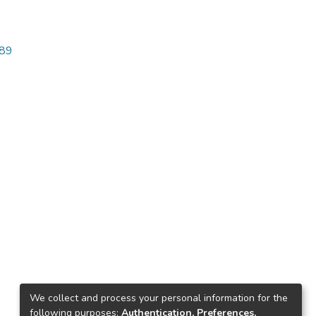
589
We collect and process your personal information for the
following purposes:
Authentication, Preferences,