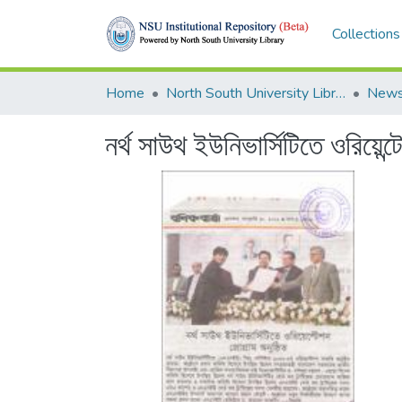
Collections
Home
North South University Library
News
নর্থ সাউথ ইউনিভার্সিটিতে ওরিয়েন্