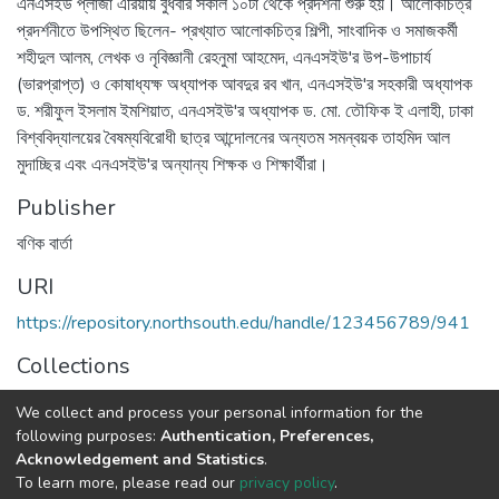
এনএসইউ প্লাজা এরিয়ায় বুধবার সকাল ১০টা থেকে প্রদর্শনী শুরু হয়। আলোকচিত্র
প্রদর্শনীতে উপস্থিত ছিলেন- প্রখ্যাত আলোকচিত্র শিল্পী, সাংবাদিক ও সমাজকর্মী
শহীদুল আলম, লেখক ও নৃবিজ্ঞানী রেহনুমা আহমেদ, এনএসইউ'র উপ-উপাচার্য
(ভারপ্রাপ্ত) ও কোষাধ্যক্ষ অধ্যাপক আবদুর রব খান, এনএসইউ'র সহকারী অধ্যাপক
ড. শরীফুল ইসলাম ইমশিয়াত, এনএসইউ'র অধ্যাপক ড. মো. তৌফিক ই এলাহী, ঢাকা
বিশ্ববিদ্যালয়ের বৈষম্যবিরোধী ছাত্র আন্দোলনের অন্যতম সমন্বয়ক তাহমিদ আল
মুদাচ্ছির এবং এনএসইউ'র অন্যান্য শিক্ষক ও শিক্ষার্থীরা।
Publisher
বণিক বার্তা
URI
https://repository.northsouth.edu/handle/123456789/941
Collections
NSU News
We collect and process your personal information for the
following purposes:
Authentication, Preferences,
Full item page
Acknowledgement and Statistics
.
To learn more, please read our
privacy policy
.