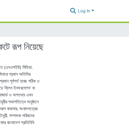
Log In
টে রূপ নিয়েছে
টিতে (এনএসইউ) মিডিয়া,
িনারে প্রধান অতিথির
্রধান পূর্বশর্ত হচ্ছে সঠিক ও
রে ‘ক্লিন ইনফরমেশন’ বা
হ্যাজার্ড ও অপতথ্য এখন
ধুরীর সভাপতিত্বে অনুষ্ঠানে
িজ আল কায়সার, সংবাদপত্রের
ধুরী, সম্পাদক পরিষদের
কোর বাংলাদেশ প্রতিনিধি