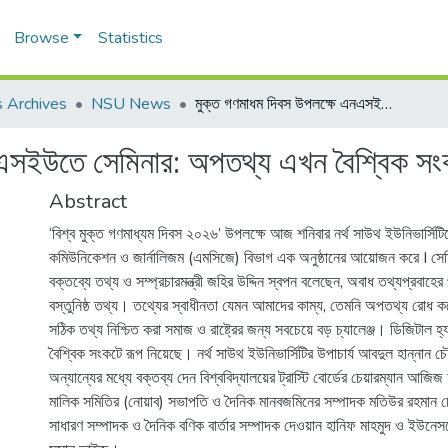
Browse
Statistics
 Archives
NSU News
মুক্ত গণমাধম দিবস উপলক্ষে এনএসইউতে সেমিনার: অপতথ্য এখন বৈশ্বিক সংকটে রূপ নিয়েছে
এসইউতে সেমিনার: অপতথ্য এখন বৈশ্বিক সংক
Abstract
‘বিশ্ব মুক্ত গণমাধ্যম দিবস ২০২৬’ উপলক্ষে আজ শনিবার নর্থ সাউথ ইউনিভার্সি
কমিউনিকেশন ও জার্নালিজম (এমসিজে) বিভাগ এক অনুষ্ঠানের আয়োজন করে I সেম
বক্তব্যে তথ্য ও সম্প্রচারমন্ত্রী জহির উদ্দিন স্বপন বলেছেন, অবাধ তথ্যপ্রবাহের প
বস্তুনিষ্ঠ তথ্য। তথ্যের স্বাধীনতা যেমন আমাদের কাম্য, তেমনি অপতথ্য রোধ ক
সঠিক তথ্য নিশ্চিত করা সমাজ ও রাষ্ট্রের জন্য সবচেয়ে বড় চ্যালেঞ্জ। ডিজিটাল 
বৈশ্বিক সংকটে রূপ নিয়েছে। নর্থ সাউথ ইউনিভার্সিটির উপাচার্য আবদুল হান্নান চৌ
অন্যান্যের মধ্যে বক্তব্য দেন বিশ্ববিদ্যালয়ের ট্রাস্টি বোর্ডের চেয়ারম্যান আজ
মালিক সমিতির (নোয়াব) সভাপতি ও দৈনিক মানবজমিনের সম্পাদক মতিউর রহমান চৌ
সাধারণ সম্পাদক ও দৈনিক বণিক বার্তার সম্পাদক দেওয়ান হানিফ মাহমুদ ও ইউনেস