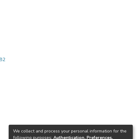
682
We collect and process your personal information for the
following purposes:
Authentication, Preferences,