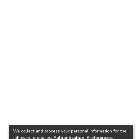
We collect and process your personal information for the
following purposes:
Authentication, Preferences,