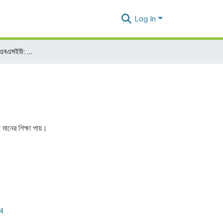
Log In
র‍্যাঙ্কিংয়ে পিছে ছোটে না এনএসইউ: ভিসি প্রফে. আতিকুল ইসলাম
 মানের শিক্ষা পায়।
24