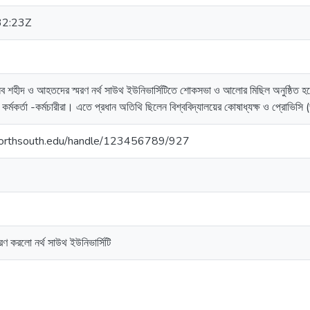
32:23Z
ব শহীদ ও আহতদের স্মরণ নর্থ সাউথ ইউনিভার্সিটিতে শোকসভা ও আলোর মিছিল অনুষ্ঠিত হ
ী , কর্মকর্তা -কর্মচারীরা। এতে প্রধান অতিথি ছিলেন বিশ্ববিদ্যালয়ের কোষাধ্যক্ষ ও প্রোভিসি
y.northsouth.edu/handle/123456789/927
মরণ করলো নর্থ সাউথ ইউনিভার্সিটি