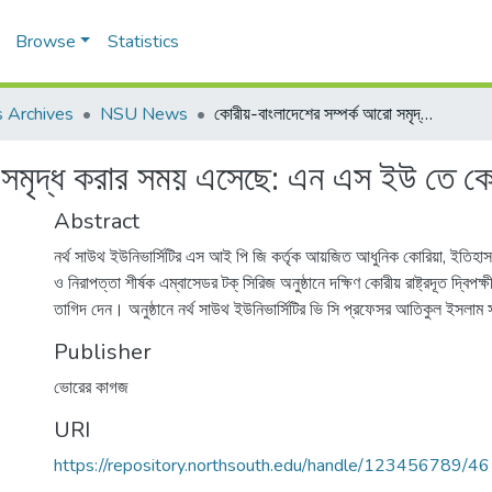
Browse
Statistics
 Archives
NSU News
কোরীয়-বাংলাদেশের সম্পর্ক আরো সমৃদ্ধ করার সময় এসেছে: এন এস ইউ তে কোরীয় রাষ্ট্রদূত
সমৃদ্ধ করার সময় এসেছে: এন এস ইউ তে কোরী
Abstract
নর্থ সাউথ ইউনিভার্সিটির এস আই পি জি কর্তৃক আয়জিত আধুনিক কোরিয়া, ইতিহাস, গণ
ও নিরাপত্তা শীর্ষক এম্বাসেডর টক্ সিরিজ অনুষ্ঠানে দক্ষিণ কোরীয় রাষ্ট্রদূত দ্বিপক
তাগিদ দেন। অনুষ্ঠানে নর্থ সাউথ ইউনিভার্সিটির ভি সি প্রফেসর আতিকুল ইসলা
Publisher
ভোরের কাগজ
URI
https://repository.northsouth.edu/handle/123456789/4