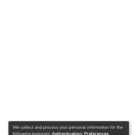
We collect and process your personal information for the
following purposes:
Authentication, Preferences,