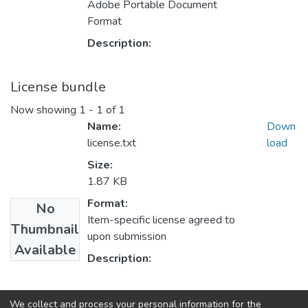
Adobe Portable Document
Format
Description:
License bundle
Now showing
1 - 1 of 1
Name:
Down
license.txt
load
Size:
1.87 KB
Format:
No
Item-specific license agreed to
Thumbnail
upon submission
Available
Description:
Collections
We collect and process your personal information for the