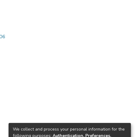
606
We collect and process your personal information for the
following purposes:
Authentication, Preferences,