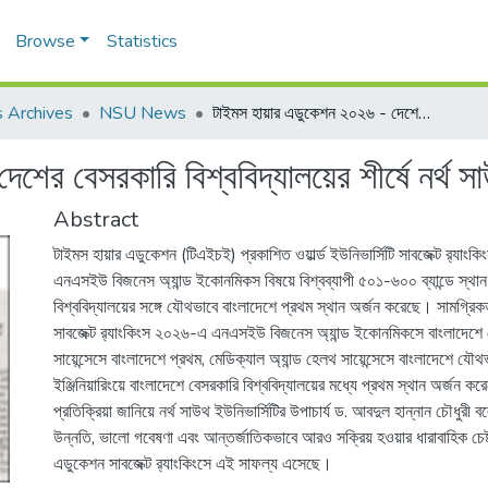
Browse
Statistics
 Archives
NSU News
টাইমস হায়ার এডুকেশন ২০২৬ - দেশের বেসরকারি বিশ্ববিদ্যালয়ের শীর্ষে নর্থ সাউথ বিশ্ববিদ্যালয়
ের বেসরকারি বিশ্ববিদ্যালয়ের শীর্ষে নর্থ সাউ
Abstract
টাইমস হায়ার এডুকেশন (টিএইচই) প্রকাশিত ওয়ার্ল্ড ইউনিভার্সিটি সাবজেক্ট র‌্যা
এনএসইউ বিজনেস অ্যান্ড ইকোনমিকস বিষয়ে বিশ্বব্যাপী ৫০১-৬০০ ব্যান্ডে স্থান
বিশ্ববিদ্যালয়ের সঙ্গে যৌথভাবে বাংলাদেশে প্রথম স্থান অর্জন করেছে। সামগ্রিক
সাবজেক্ট র‌্যাংকিংস ২০২৬-এ এনএসইউ বিজনেস অ্যান্ড ইকোনমিকসে বাংলাদেশে
সায়েন্সেসে বাংলাদেশে প্রথম, মেডিক্যাল অ্যান্ড হেলথ সায়েন্সেসে বাংলাদেশে যৌথ
ইঞ্জিনিয়ারিংয়ে বাংলাদেশে বেসরকারি বিশ্ববিদ্যালয়ের মধ্যে প্রথম স্থান অর্জন 
প্রতিক্রিয়া জানিয়ে নর্থ সাউথ ইউনিভার্সিটির উপাচার্য ড. আবদুল হান্নান চৌধুরী 
উন্নতি, ভালো গবেষণা এবং আন্তর্জাতিকভাবে আরও সক্রিয় হওয়ার ধারাবাহিক চেষ্
এডুকেশন সাবজেক্ট র‌্যাংকিংসে এই সাফল্য এসেছে।