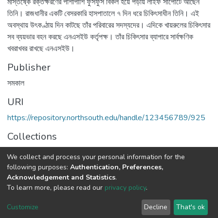
মস্তিষ্কে রক্তক্ষরণের পাশাপাশি ফুসফুস বিকল হয়ে পড়ায় লাইফ সাপোর্টে আছেন
তিনি। রাজধানীর একটি বেসরকারি হাসপাতালে ৭ দিন ধরে চিকিৎসাধীন তিনি। এই
অবস্থায় উৎকণ্ঠায় দিন কাটছে তাঁর পরিবারের সদস্যদের। এদিকে খায়রুলের চিকিৎসার
সব ব্যয়ভার বহন করছে এনএসইউ কর্তৃপক্ষ। তাঁর চিকিৎসার ব্যাপারে সার্বক্ষণিক
খবরাখবর রাখছে এনএসইউ।
Publisher
সমকাল
URI
https://repository.northsouth.edu/handle/123456789/925
Collections
NSU News
We collect and process your personal information for the
following purposes:
Authentication, Preferences,
Full item page
Acknowledgement and Statistics
.
To learn more, please read our
privacy policy
.
NSU IR.
All rights reserved. © 2026
Powered by NSU Library
Customize
Decline
That's ok
Cookie settings
NSU Library
NSU Home
Feedback