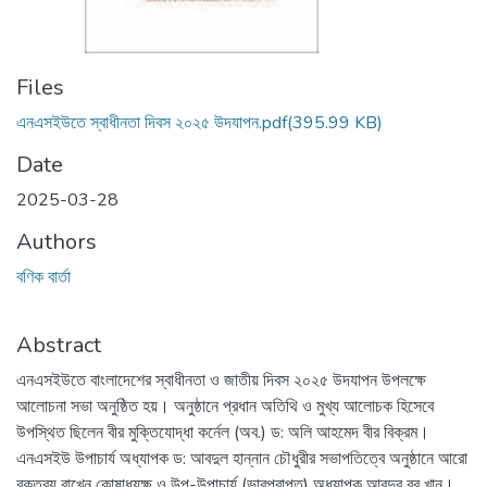
Files
এনএসইউতে স্বাধীনতা দিবস ২০২৫ উদযাপন.pdf
(395.99 KB)
Date
2025-03-28
Authors
বণিক বার্তা
Abstract
এনএসইউতে বাংলাদেশের স্বাধীনতা ও জাতীয় দিবস ২০২৫ উদযাপন উপলক্ষে
আলোচনা সভা অনুষ্ঠিত হয়। অনুষ্ঠানে প্রধান অতিথি ও মুখ্য আলোচক হিসেবে
উপস্থিত ছিলেন বীর মুক্তিযোদ্ধা কর্নেল (অব.) ড: অলি আহমেদ বীর বিক্রম।
এনএসইউ উপাচার্য অধ্যাপক ড: আবদুল হান্নান চৌধুরীর সভাপতিত্বে অনুষ্ঠানে আরো
বক্তব্য রাখেন কোষাধ্যক্ষ ও উপ-উপাচার্য (ভারপ্রাপ্ত) অধ্যাপক আবদুর রব খান।