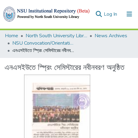
(current)
Log In
Collections
Home
North South University Library
News Archives
NSU Convocation/Orientation
Browse
এনএসইউতে স্প্রিং সেমিস্টারের নবীনবরণ অনুষ্ঠিত
Statistics
এনএসইউতে স্প্রিং সেমিস্টারের নবীনবরণ অনুষ্ঠিত