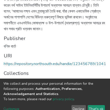
করেন নর্থ সাউথ ইউনিভার্সিটির উপাচার্য অধ্যাপক আবদুল হান্নান চৌধুরী। তিনি
বলেন, ‘আমাদের লক্ষ্য এমন গ্র্যাজুয়েট তৈরি করা, যাঁরা কেবল একাডেমিক শ্রেষ্ঠত্ব
অর্জনের পাশাপাশি দেশের বিভিন্ন গুরুত্বপূর্ণ বিষয়ে ভূমিকা রাখবেন। অনুষ্ঠানের
সমাপনীতে এনএসইউর কোষাধ্যক্ষ ও উপ-উপাচার্য (ভারপ্রাপ্ত) অধ্যাপক আবদুর রব
খান সবার প্রতি ধন্যবাদ জানান।
Publisher
বণিক বার্তা
URI
https://repository.northsouth.edu/handle/123456789/1041
Collections
NSU Convocation/Orientation
We collect and process your personal information for the
following purposes:
Authentication, Preferences,
Full item page
Acknowledgement and Statistics
.
To learn more, please read our
privacy policy
.
NSU IR.
All rights reserved. © 2026
Powered by NSU Library
Customize
Decline
That's ok