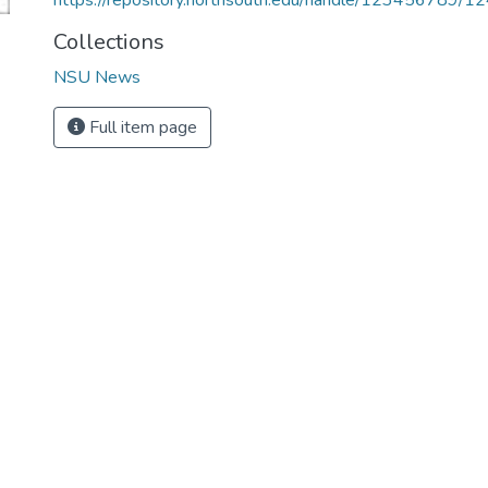
https://repository.northsouth.edu/handle/123456789/1
Collections
NSU News
Full item page