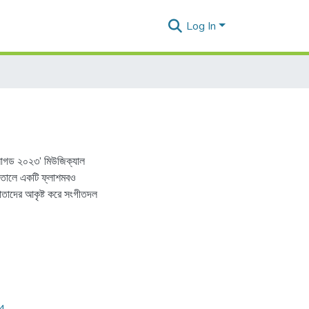
Log In
প্লাগড ২০২৩’ মিউজিক্যাল
র তালে একটি ফ্লাশমবও
রোতাদের আকৃষ্ট করে সংগীতদল