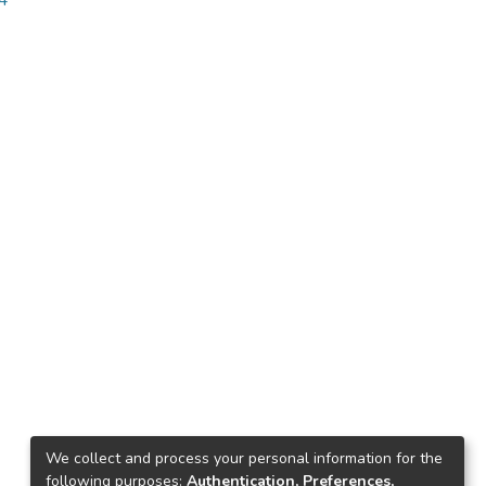
24
We collect and process your personal information for the
following purposes:
Authentication, Preferences,