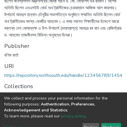
ছিলেন জনপ্রশাসন মন্ত্রণালয়ের জ্যেষ্ঠ সচিব ড. মো. মোখলেস উর রহমান। বিশেষ
অতিথি ছিলেন এনএসইউ বোর্ড অব ট্রাস্টিজের চেয়ারম্যান আজিজ আল কায়সার।
উপাচার্য আবদুল হান্নান চৌধুরীর সভাপতিত্বে অনুষ্ঠানে সম্মানিত অতিথি ছিলেন বোর্ড
অব ট্রাস্টিজের সদস্য বেনজীর আহমেদ। এ সময় নবাগত শিক্ষার্থীদের উদ্দেশে আরো
বক্তব্য দেন কোষাধ্যক্ষ ও উপ-উপাচার্য (ভারপ্রাপ্ত) আবদুর রব খান এবং রেজিস্ট্রার
ড. আহমেদ তাজমীনসহ বিভিন্ন অনুষদের ডিনরা।
Publisher
বণিক বার্তা
URI
https://repository.northsouth.edu/handle/123456789/1454
Collections
NSU Convocation/Orientation
We collect and process your personal information for the
following purposes:
Authentication, Preferences,
Full item page
Acknowledgement and Statistics
.
To learn more, please read our
privacy policy
.
NSU IR.
All rights reserved. © 2026
Powered by NSU Library