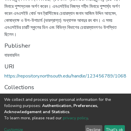
মিনারে পুষ্পস্তবক অর্পণ করেন। এনএসইউর নিজস্ব শহীদ মিনারে পুষ্পার্ঘ্য অর্পণ
করেন এনএসইউ বোর্ড অব ট্রাস্টিজের চেয়ারম্যান জনাব আজিম উদ্দিন আহমেদ,
কোষাধ্যক্ষ ও উপ-উপাচার্য (ভারপ্রাপ্ত) অধ্যাপক আবদুর রব খান। এ সময়
এনএসইউর চারটি স্কুলের ডিন এবং বিভিন্ন বিভাগের চেয়ারম্যানগণও উপস্থিত
ছিলেন।
Publisher
যায়যায়দিন
URI
https://repository.northsouth.edu/handle/123456789/1068
Collections
NSU News
We collect and process your personal information for the
following purposes:
Authentication, Preferences,
Full item page
Acknowledgement and Statistics
.
To learn more, please read our
privacy policy
.
NSU IR.
All rights reserved. © 2026
Powered by NSU Library
Customize
Decline
That's ok