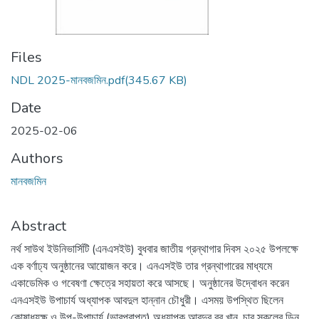
Files
NDL 2025-মানবজমিন.pdf
(345.67 KB)
Date
2025-02-06
Authors
মানবজমিন
Abstract
নর্থ সাউথ ইউনিভার্সিটি (এনএসইউ) বুধবার জাতীয় গ্রন্থাগার দিবস ২০২৫ উপলক্ষে
এক বর্ণাঢ্য অনুষ্ঠানের আয়োজন করে। এনএসইউ তার গ্রন্থাগারের মাধ্যমে
একাডেমিক ও গবেষণা ক্ষেত্রে সহায়তা করে আসছে। অনুষ্ঠানের উদ্বোধন করেন
এনএসইউ উপাচার্য অধ্যাপক আবদুল হান্নান চৌধুরী। এসময় উপস্থিত ছিলেন
কোষাধ্যক্ষ ও উপ-উপাচার্য (ভারপ্রাপ্ত) অধ্যাপক আবদুর রব খান, চার স্কুলের ডিন,