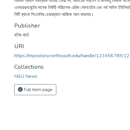
বিষয়ক প্রধান সমন্বয়ক লামিয়া মোরশেদ, নরওয়ের পরিবেশ ও জলবায়ু বিষয়ক সাবে
এনভায়রনমেন্টের সাবেক নির্বাহী পরিচালক এরিক সোলহেইম এবং নর্থ সাউথ ইউনিভার্স
সিটি ব্যাংক পিএলসির চেয়ারম্যান আজিজ আল কায়সার।
Publisher
বণিক বার্তা
URI
https://repository.northsouth.edu/handle/123456789/1
Collections
NSU News
Full item page