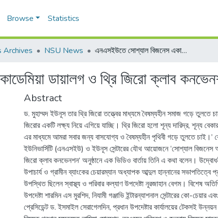
Browse
Statistics
 Archives
NSU News
এনএসইউতে সোশ্যাল বিজনেস একাডেমিয়া ডায়ালগ ও থ্রি জিরো ক্লাব কনভেনশন
ডেমিয়া ডায়ালগ ও থ্রি জিরো ক্লাব কনভে
Abstract
ড. মুহাম্মদ ইউনূস তার থ্রি জিরো তত্ত্বের মাধ্যমে বৈষম্যহীন সমাজ গড়ে তুলতে চা
জিরোর একটি লক্ষ্য নিয়ে এগিয়ে যাচ্ছি। থ্রি জিরো হলো শূন্য দারিদ্র, শূন্য বেকার
এর মাধ্যমে আমরা সবার জন্য বাসযোগ্য ও বৈষম্যহীন পৃথিবী গড়ে তুলতে চাই।’ র
ইউনিভার্সিটি (এনএসইউ) ও ইউনূস সেন্টারের যৌথ আয়োজনে ‘‌সোশ্যাল বিজনেস অ্যা
জিরো ক্লাব কনভেনশন’ অনুষ্ঠানে এক ভিডিও বার্তায় তিনি এ কথা বলেন। উদ্বোধনী 
উপাচার্য ও গ্রামীন ব্যাংকের চেয়ারম্যান অধ্যাপক আব্দুল হান্নানের সভাপতিত্বে 
উপস্থিত ছিলেন স্বাস্থ্য ও পরিবার কল্যাণ উপদেষ্টা নূরজাহান বেগম। বিশেষ অত
উপদেষ্টা শারমিন এস মুরশিদ, নিযামী গঞ্জাভি ইন্টারন্যাশনাল সেন্টারের কো-চেয়ার এ
প্রেসিডেন্ট ড. ইসমাইল সেরাগেলদিন, প্রধান উপদেষ্টার কার্যালয়ের টেকসই উন্নয়ন