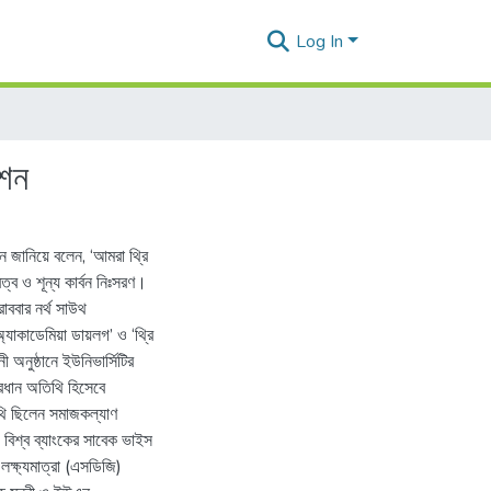
Log In
নশন
ন জানিয়ে বলেন, ‘‌আমরা থ্রি
ত্ব ও শূন্য কার্বন নিঃসরণ।
োববার নর্থ সাউথ
কাডেমিয়া ডায়লগ’ ও ‘‌থ্রি
অনুষ্ঠানে ইউনিভার্সিটির
প্রধান অতিথি হিসেবে
িথি ছিলেন সমাজকল্যাণ
বং বিশ্ব ব্যাংকের সাবেক ভাইস
 লক্ষ্যমাত্রা (এসডিজি)