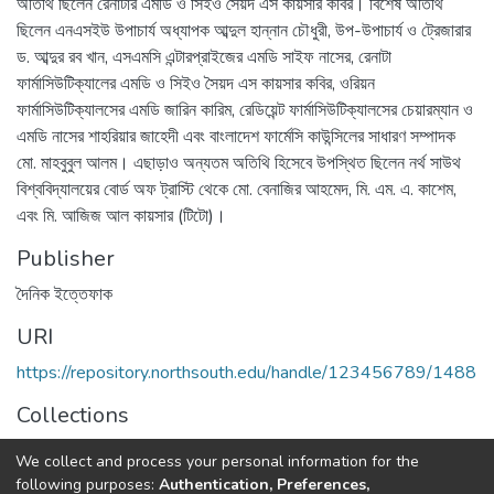
অতিথি ছিলেন রেনাটার এমডি ও সিইও সৈয়দ এস কায়সার কবির। বিশেষ অতিথি
ছিলেন এনএসইউ উপাচার্য অধ্যাপক আব্দুল হান্নান চৌধুরী, উপ-উপাচার্য ও ট্রেজারার
ড. আব্দুর রব খান, এসএমসি এন্টারপ্রাইজের এমডি সাইফ নাসের, রেনাটা
ফার্মাসিউটিক্যালের এমডি ও সিইও সৈয়দ এস কায়সার কবির, ওরিয়ন
ফার্মাসিউটিক্যালসের এমডি জারিন কারিম, রেডিয়েন্ট ফার্মাসিউটিক্যালসের চেয়ারম্যান ও
এমডি নাসের শাহরিয়ার জাহেদী এবং বাংলাদেশ ফার্মেসি কাউন্সিলের সাধারণ সম্পাদক
মো. মাহবুবুল আলম। এছাড়াও অন্যতম অতিথি হিসেবে উপস্থিত ছিলেন নর্থ সাউথ
বিশ্ববিদ্যালয়ের বোর্ড অফ ট্রাস্টি থেকে মো. বেনাজির আহমেদ, মি. এম. এ. কাশেম,
এবং মি. আজিজ আল কায়সার (টিটো)।
Publisher
দৈনিক ইত্তেফাক
URI
https://repository.northsouth.edu/handle/123456789/1488
Collections
NSU News
We collect and process your personal information for the
following purposes:
Authentication, Preferences,