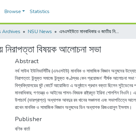
Browse
Statistics
 Archives
NSU News
এনএসইউতে মানবাধিকার ও জাতীয় নিরাপত্তা বিষয়ক আলোচনা সভা
় নিরাপত্তা বিষয়ক আলোচনা সভা
Abstract
নর্থ সাউথ ইউনিভার্সিটির (এনএসইউ) মানবিক ও সামাজিক বিজ্ঞান অনুষদের উদ্যোগ
নিরাপত্তা: উন্মুক্ত সমাজে উন্মুক্ত কণ্ঠস্বর কেন প্রয়োজন’ শীর্ষক আলোচনা সভা
বিশ্ববিদ্যালয়ের মুট কোর্টে আয়োজিত এ অনুষ্ঠানে প্রধান বক্তা ছিলেন সুইডেনের পররা
মানবাধিকার, গণতন্ত্র ও আইনের শাসন-বিষয়ক রাষ্ট্রদূত ইরিনা শোলগিন নিওনি
উপাচার্য (ভারপ্রাপ্ত) অধ্যাপক আবদুর রব খানের সঞ্চালনা এবং সভাপতিত্বে আলো
রাখেন মানবিক ও সামাজিক বিজ্ঞান অনুষদের ডিন অধ্যাপক রিজওয়ানুল ইসলাম।
Publisher
বণিক বার্তা