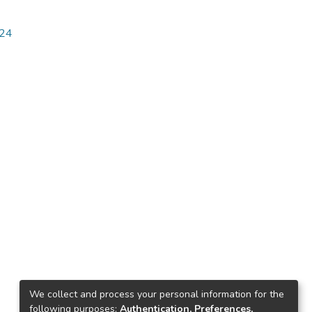
524
We collect and process your personal information for the
following purposes:
Authentication, Preferences,