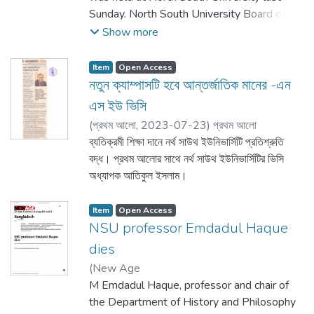
Sunday. North South University Board of
Trustee Chairman Mr. Javed Munir Ahmed
Show more
was present as the chief guest.
Item
Open Access
নতুন ক্যাম্পাসটি হবে আন্তর্জাতিক মানের -এন
এস ইউ ভিসি
(
প্রথম আলো,
2023-07-23
)
প্রথম আলো
ব্যতিক্রমী শিক্ষা দানে নর্থ সাউথ ইউনিভার্সিটি প্রতিশ্রুতি
বদ্ধ। প্রথম আলোর সাথে নর্থ সাউথ ইউনিভার্সিটির ভিসি
অধ্যাপক আতিকুল ইসলাম।
Item
Open Access
NSU professor Emdadul Haque
dies
(
New Age
,
M Emdadul Haque, professor and chair of
2023-09-07
)
the Department of History and Philosophy