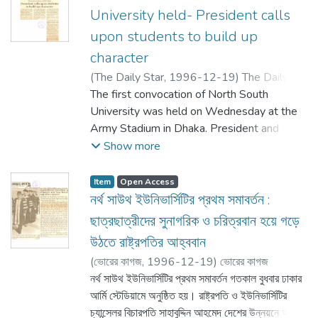
and characters to contribute to the
University held- President calls
development of the country. Founder
upon students to build up
President of North South University Musleh
character
Uddin Ahmed delivered the welcome
address. Chairman of Board of Governance
(
The Daily Star,
1996-12-19
)
The Daily
MA Awal, University of Southern Indiana
Star
The first convocation of North South
President H. Ray Hoopes also spoke on the
University was held on Wednesday at the
occasion.
Army Stadium in Dhaka. President and
Chancellor of the University Justice
Show more
Sahabuddin Ahmed called upon the
students to become good citizens and
Item
Open Access
characters to contribute to the
নর্থ সাউথ ইউনিভার্সিটির প্রথম সমাবর্তন :
development of the country. Founder
ছাত্রছাত্রীদের সুনাগরিক ও চরিত্রবান হয়ে গড়ে
President of North South University Musleh
উঠতে রাষ্ট্রপতির আহ্ববান
Uddin Ahmed delivered the welcome
(
ভোরের কাগজ,
1996-12-19
)
ভোরের কাগজ
address. Chairman of Board of Governance
নর্থ সাউথ ইউনিভার্সিটির প্রথম সমাবর্তন গতকাল বুধবার ঢাকার
MA Awal, University of Southern Indiana
আর্মি স্টেডিয়ামে অনুষ্ঠিত হয়। রাষ্ট্রপতি ও ইউনিভার্সিটির
President H. Ray Hoopes also spoke on the
চ্যান্সেলর বিচারপতি সাহাবুদ্দিন আহমেদ দেশের উন্নয়নে অবদান
occasion.