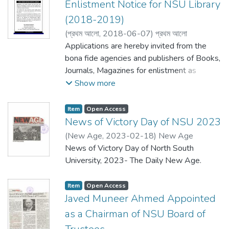
Enlistment Notice for NSU Library
also spoke on the occasion.
(2018-2019)
(
প্রথম আলো,
2018-06-07
)
প্রথম আলো
Applications are hereby invited from the
bona fide agencies and publishers of Books,
Journals, Magazines for enlistment as
qualified vendor for the year 2018 and
Show more
2019 of the North South University. The
vendors who have minimum 3 years supply
Item
Open Access
record and requested to submit their
News of Victory Day of NSU 2023
applications with some documents.
(
New Age,
2023-02-18
)
New Age
News of Victory Day of North South
University, 2023- The Daily New Age.
Item
Open Access
Javed Muneer Ahmed Appointed
as a Chairman of NSU Board of