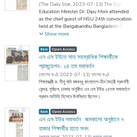
(
The Daily Star,
2023-07-13
)
The Daily
Star
Education Minister Dr. Dipu Moni attended
as the chief guest of NSU 24th convocation
held at the Bangabandhu Bangladesh-China
Friendship exhibition centre, Purbachal,
Show more
Dhaka.
Item
Open Access
এন এস ইউতে সাত সহস্রাধিক শিক্ষার্থীকে
গ্রাজুয়েশন- ২৪ তম সমাবর্তন
(
কালের কণ্ঠ,
2023-07-13
)
কালের কণ্ঠ
শিক্ষামন্ত্রী ড. দীপু মনি বঙ্গবন্ধু বাংলাদেশ-চীন মৈত্রী প্রদর্শনী
কেন্দ্র, পূর্বাচল, ঢাকায় অনুষ্ঠিত এন এস ইউর ২৪তম সমাবর্তনে
প্রধান অতিথি হিসেবে উপস্থিত ছিলেন।
Item
Open Access
এন এস ইউর সমাবর্তন : জমকালো অনুষ্ঠানে ৭
হাজার শিক্ষার্থীর হাতে সনদ